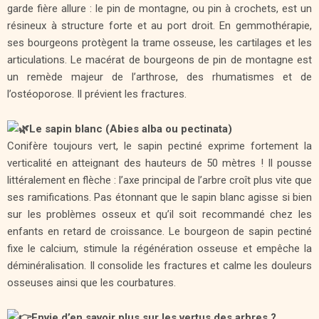
garde fière allure : le pin de montagne, ou pin à crochets, est un
résineux à structure forte et au port droit. En gemmothérapie,
ses bourgeons protègent la trame osseuse, les cartilages et les
articulations. Le macérat de bourgeons de pin de montagne est
un remède majeur de l’arthrose, des rhumatismes et de
l’ostéoporose. Il prévient les fractures.
Le sapin blanc (Abies alba ou pectinata)
Conifère toujours vert, le sapin pectiné exprime fortement la
verticalité en atteignant des hauteurs de 50 mètres ! Il pousse
littéralement en flèche : l’axe principal de l’arbre croît plus vite que
ses ramifications. Pas étonnant que le sapin blanc agisse si bien
sur les problèmes osseux et qu’il soit recommandé chez les
enfants en retard de croissance. Le bourgeon de sapin pectiné
fixe le calcium, stimule la régénération osseuse et empêche la
déminéralisation. Il consolide les fractures et calme les douleurs
osseuses ainsi que les courbatures.
Envie d’en savoir plus sur les vertus des arbres ?