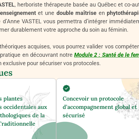
ASTEL
, herboriste thérapeute basée au Québec et co-aut
d’enseignement
et une
double maîtrise
en
phytothérap
ie d’Anne VASTEL vous permettra d’intégrer immédiate
ormer durablement votre approche du soin au féminin.
théoriques acquises, vous pourrez valider vos compéte
a pratique en découvrant notre
Module 2 : Santé de le fe
 exclusive pour sécuriser vos protocoles.
ues
s plantes
Concevoir un protocole
s occidentales aux
d’accompagnement global et
thologiques de la
sécurisé
raditionnelle