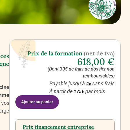
Prix de la formation
(net de tva)
ces
618,00
€
ique
(Dont 30€ de frais de dossier non
remboursables)
Payable jusqu’à
sans frais
4x
cine
À partir de
par mois
175€
emme
Ajouter au panier
 vos
arge
Prix financement entreprise