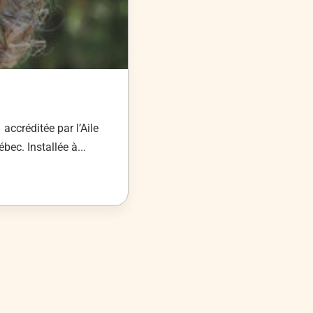
ccréditée par l’Aile
ec. Installée à...