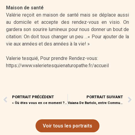
Maison de santé
Valérie reçoit en maison de santé mais se déplace aussi
au domicile et accepte des rendez-vous en visio. On
gardera son sourire lumineux pour nous donner un bout de
citation: On doit tous changer un peu …« Pour ajouter de la
vie aux années et des années à la vie! »
Valerie tesquié, Pour prendre Rendez-vous:
https://www.valerietesquienaturopathe.fr/accueil
PORTRAIT PRÉCÉDENT
PORTRAIT SUIVANT
« Òù êtes vous en ce moment ? – Au jardin ! Je trie les graines de Chardon-Marie. »
Vaiana De Bartolo, entre Communication et Herboristerie, Une Vie Nourrie par la Nature et le Partage
Voir tous les portraits