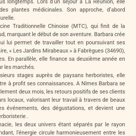
lus longtemps. Lors d’un séjour à La Réunion, elle
 des plantes médicinales. Son approche, d’abord
urelle.
ine Traditionnelle Chinoise (MTC), qui finit de la
 sud, marquant le début de son aventure. Barbara crée
i lui permet de travailler tout en poursuivant ses
idaire, « Les Jardins Mirabeaux » à Fabrègues (34690),
es. En parallèle, elle finance sa deuxième année en
ur les marchés.
usieurs stages auprès de paysans herboristes, elle
tre à profit ses connaissances. A Nîmes Barbara se
lement deux mois, les retours positifs de ses clients
rs locaux, valorisant leur travail à travers de beaux
 des événements, des dégustations, et devient une
rboristerie .
macie, les deux univers étant séparés par le rayon
ant, l’énergie circule harmonieusement entre les