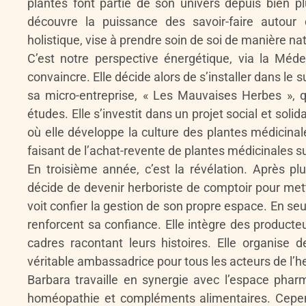
plantes font partie de son univers depuis bien p
découvre la puissance des savoir-faire autour
holistique, vise à prendre soin de soi de manière nat
C’est notre perspective énergétique, via la Médec
convaincre. Elle décide alors de s’installer dans le
sa micro-entreprise, « Les Mauvaises Herbes », qu
études. Elle s’investit dans un projet social et sol
où elle développe la culture des plantes médicinal
faisant de l’achat-revente de plantes médicinales s
En troisième année, c’est la révélation. Après pl
décide de devenir herboriste de comptoir pour met
voit confier la gestion de son propre espace. En seu
renforcent sa confiance. Elle intègre des producteu
cadres racontant leurs histoires. Elle organise
véritable ambassadrice pour tous les acteurs de l’he
Barbara travaille en synergie avec l’espace phar
homéopathie et compléments alimentaires. Cepend